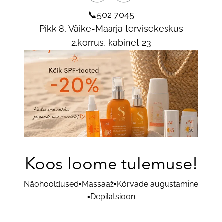
📞502 7045
Pikk 8, Väike-Maarja tervisekeskus
2.korrus, kabinet 23
Koos loome tulemuse!
Näohooldused▪️Massaaž▪️Kõrvade augustamine
▪️Depilatsioon