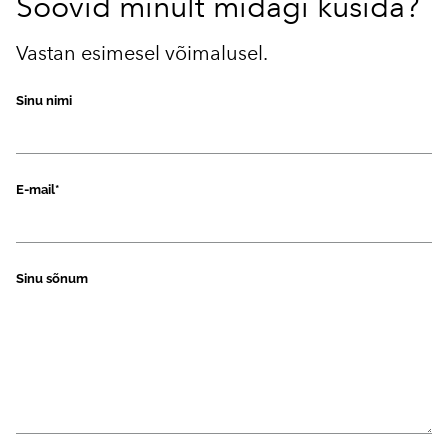
Soovid minult midagi küsida?
Vastan esimesel võimalusel.
Sinu nimi
E-mail
Sinu sõnum