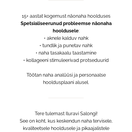
15+ aastat kogemust näonaha hoolduses
Spetsialiseerunud
probleemse
nä
onaha
hooldusele
:
• aknele kalduv nahk
• tundlik ja punetav nahk
• naha tasakaalu taastamine
• kollageeni stimuleerivad protseduurid
Töötan naha analüüsi ja personaalse
hooldusplaani alusel.
Tere tulemast Iluravi Salongi!
See on koht, kus keskendun naha tervisele,
kvaliteetsele hooldusele ja pikaajalistele