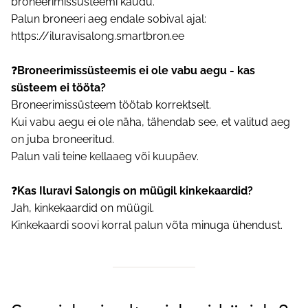
broneerimissüsteemi kaudu.
Palun broneeri aeg endale sobival ajal:
https://iluravisalong.smartbron.ee
❓
Broneerimissüsteemis ei ole vabu aegu - kas
süsteem ei tööta?
Broneerimissüsteem töötab korrektselt.
Kui vabu aegu ei ole näha, tähendab see, et valitud aeg
on juba broneeritud.
Palun vali teine kellaaeg või kuupäev.
❓
Kas Iluravi Salongis on müügil kinkekaardid?
Jah, kinkekaardid on müügil.
Kinkekaardi soovi korral palun võta minuga ühendust.