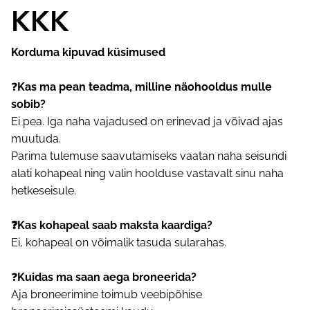
KKK
Korduma kipuvad küsimused
❓
Kas ma pean teadma, milline näohooldus mulle
sobib?
Ei pea. Iga naha vajadused on erinevad ja võivad ajas
muutuda.
Parima tulemuse saavutamiseks vaatan naha seisundi
alati kohapeal ning valin hoolduse vastavalt sinu naha
hetkeseisule.
❓Kas kohapeal saab maksta kaardiga?
Ei, kohapeal on võimalik tasuda sularahas.
❓
Kuidas ma saan aega broneerida?
Aja broneerimine toimub veebipõhise