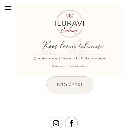
lisati ostukorvi.
Vaata ostukorvi
BRONEERI