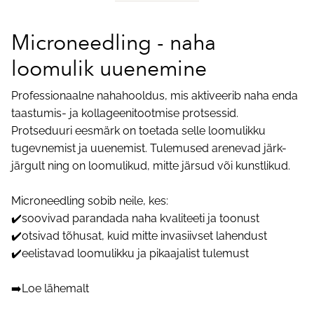
Microneedling - naha
loomulik uuenemine
Professionaalne nahahooldus, mis aktiveerib naha enda
taastumis- ja kollageenitootmise protsessid.
Protseduuri eesmärk on toetada selle loomulikku
tugevnemist ja uuenemist. Tulemused arenevad järk-
järgult ning on loomulikud, mitte järsud või kunstlikud.
Microneedling sobib neile, kes:
✔️soovivad parandada naha kvaliteeti ja toonust
✔️otsivad tõhusat, kuid mitte invasiivset lahendust
✔️eelistavad loomulikku ja pikaajalist tulemust
➡️
Loe lähemalt