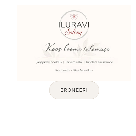
lisati ostukorvi.
Vaata ostukorvi
BRONEERI